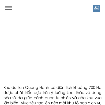
SUN GROUP
QUANG HANH URBAN
|
AREA
Cam Pha City | Quang Ninh
700Ha
Khu du lịch Quang Hanh có diện tích khoảng 700 Ha
được phát triển dựa trên ý tưởng khai thác và dung
hòa tối đa giữa cảnh quan tự nhiên và các khu vực
lấn biển. Mục tiêu tạo lên nên một khu tổ hợp dịch vụ