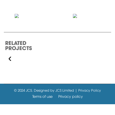
RELATED
PROJECTS
‹
GOLF COURSE &
RESIDENTIAL
COMPLEX CAN
THO
© 2024 JCS. Designed by JCS Limited | Privacy Policy
Terms of use
Privacy policy