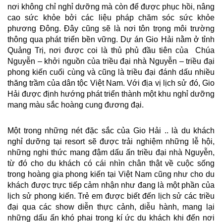
nơi không chỉ nghỉ dưỡng mà còn để được phục hồi, nâng
cao sức khỏe bởi các liệu pháp chăm sóc sức khỏe
phương Đông. Đây cũng sẽ là nơi tôn trọng môi trường
thông qua phát triển bền vững. Dự án Gio Hải nằm ở tỉnh
Quảng Trị, nơi được coi là thủ phủ đầu tiên của Chúa
Nguyễn – khởi nguồn của triều đại nhà Nguyễn – triều đại
phong kiến cuối cùng và cũng là triều đại đánh dấu nhiều
thăng trầm của dân tộc Việt Nam. Với địa vị lịch sử đó, Gio
Hải được định hướng phát triển thành một khu nghỉ dưỡng
mang màu sắc hoàng cung đương đại.
Một trong những nét đặc sắc của Gio Hải .. là du khách
nghỉ dưỡng tại resort sẽ được trải nghiệm những lễ hội,
những nghi thức mang đậm dấu ấn triều đại nhà Nguyễn,
từ đó cho du khách có cái nhìn chân thật về cuộc sống
trong hoàng gia phong kiến tại Việt Nam cũng như cho du
khách được trực tiếp cảm nhận như đang là một phần của
lịch sử phong kiến. Trẻ em được biết đến lịch sử các triều
đại qua các show diễn thực cảnh, diễu hành, mang lại
những dấu ấn khó phai trong kí ức du khách khi đến nơi