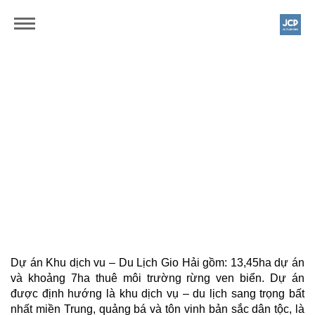
T&T GROUP
GIO HAI RESORT
|
Gio Hai | Quang Tri
13Ha
Dự án Khu dịch vu – Du Lịch Gio Hải gồm: 13,45ha dự án
và khoảng 7ha thuê môi trường rừng ven biển. Dự án
được định hướng là khu dịch vụ – du lịch sang trọng bất
nhất miền Trung, quảng bá và tôn vinh bản sắc dân tộc, là