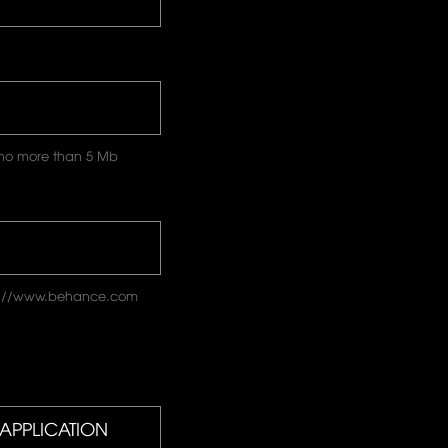
e no more than 5 Mb
ps://www.behance.com