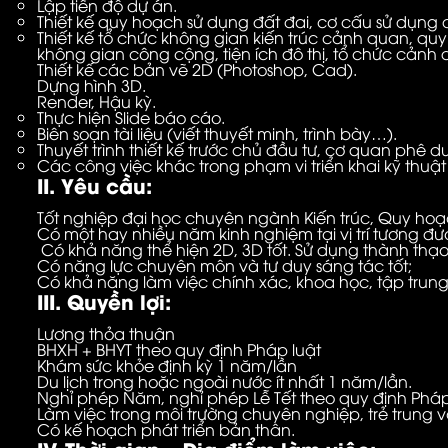
Lập tiến độ dự án.
Thiết kế quy hoạch sử dụng đất đai, cơ cấu sử dụng 
Thiết kế tổ chức không gian kiến trúc cảnh quan, quy 
không gian công cộng, tiện ích đô thị, tổ chức cảnh q
Thiết kế các bản vẽ 2D (Photoshop, Cad).
Dựng hình 3D.
Render, Hậu kỳ.
Thực hiện Slide báo cáo.
Biên soạn tài liệu (viết thuyết minh, trình bày…).
Thuyết trình thiết kế trước chủ đầu tư, cơ quan phê d
Các công việc khác trong phạm vi triển khai kỹ thuật
II. Yêu cầu:
Tốt nghiệp đại học chuyên ngành Kiến trúc, Quy hoạ
Có một hay nhiều năm kinh nghiệm tại vị trí tương đư
Có khả năng thể hiện 2D, 3D tốt. Sử dụng thành t
Có năng lực chuyên môn và tư duy sáng tác tốt;
Có khả năng làm việc chính xác, khoa học, tập trung
III. Quyền lợi:
Lương thỏa thuận
BHXH + BHYT theo quy định Pháp luật
Khám sức khỏe định kỳ 1 năm/lần
Du lịch trong hoặc ngoài nước ít nhất 1 năm/lần.
Nghỉ phép Năm, nghỉ phép Lễ Tết theo quy định Pháp
Làm việc trong môi trường chuyên nghiệp, trẻ trung
Có kế hoạch phát triển bản thân.