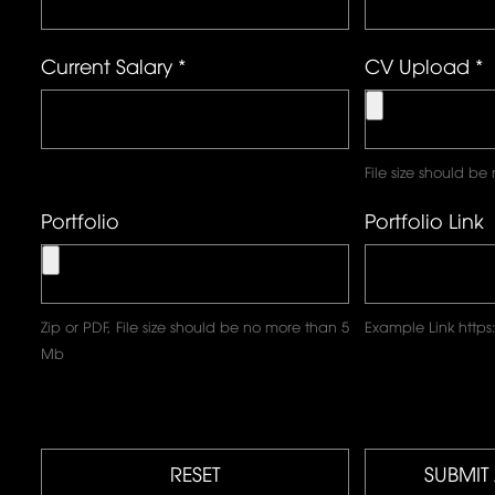
Current Salary *
CV Upload *
File size should b
Portfolio
Portfolio Link
Zip or PDF, File size should be no more than 5
Example Link htt
Mb