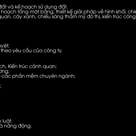
đất và kế hoạch sử dụng đất.
hoạch tổng mặt bằng, thiết kế giải pháp về hình khối, chi
uan, cây xanh, chiếu sáng thẩm mỹ đô thị, kiến trúc công t
uyệt;
 theo yêu cầu của công ty.
ch, Kiến trúc cảnh quan;
ơng;
hạo các phần mềm chuyên ngành;
;
 luật.
 và năng động.